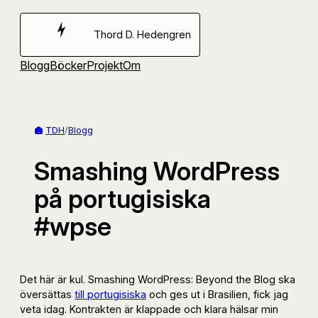
Hoppa
till
Thord D. Hedengren
innehåll
Blogg
Böcker
Projekt
Om
TDH
/
Blogg
Smashing WordPress
på portugisiska
#wpse
Det här är kul. Smashing WordPress: Beyond the Blog ska
översättas
till portugisiska
och ges ut i Brasilien, fick jag
veta idag. Kontrakten är klappade och klara hälsar min