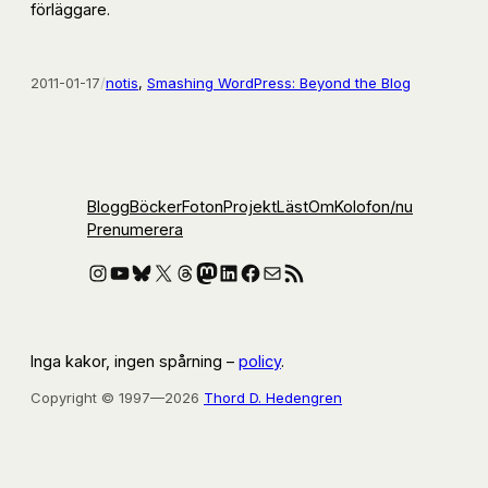
förläggare.
2011-01-17
/
notis
, 
Smashing WordPress: Beyond the Blog
Blogg
Böcker
Foton
Projekt
Läst
Om
Kolofon
/nu
Prenumerera
Instagram
YouTube
Bluesky
X
Threads
Mastodon
LinkedIn
Facebook
E-post
RSS-flöde
Inga kakor, ingen spårning –
policy
.
Copyright © 1997—2026
Thord D. Hedengren