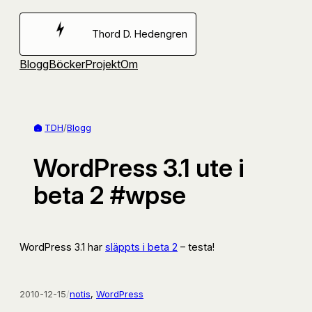
Hoppa
till
Thord D. Hedengren
innehåll
Blogg
Böcker
Projekt
Om
TDH
/
Blogg
WordPress 3.1 ute i
beta 2 #wpse
WordPress 3.1 har
släppts i beta 2
– testa!
2010-12-15
/
notis
, 
WordPress