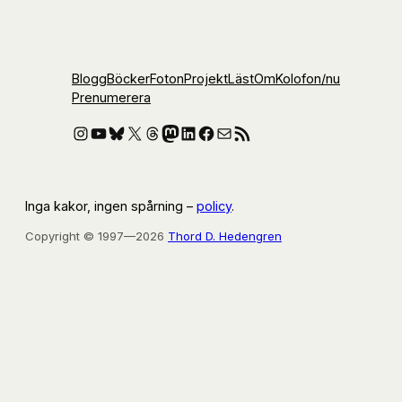
Blogg
Böcker
Foton
Projekt
Läst
Om
Kolofon
/nu
Prenumerera
Instagram
YouTube
Bluesky
X
Threads
Mastodon
LinkedIn
Facebook
E-post
RSS-flöde
Inga kakor, ingen spårning –
policy
.
Copyright © 1997—2026
Thord D. Hedengren