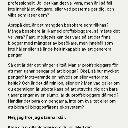
professionellt. Jo, det kan det väl vara, men är i så fall
inte innehållet viktigare, eller vad posterna ger dig, och
vilka som läser dem?
Apropå det, är det mängden besökare som räknas?
Många besökare är likamed proffsbloggare, så måste det
väl vara? Fast, möjligtvis kan det vara så att det finns
bloggar med mängder av besökare, men innehåll som
inte håller eller så är de helt inkapabla av att generera
pengar.
Så det är där det hänger alltså. Man är proffsbloggare för
att man tjänar pengar på att blogga? Okej, så hur mycket
pengar? Motsvarande en halvtidslön eller varför inte
heltid? Och är det då min lön, eller din? Men vad gäller om
du egentligen är urbota kass på att uttrycka dig och bara
tjänar pengar av en slump, är du proffsbloggare då med?
Handlar det bara om pengarna, inte om kvalitet eller om
att bidra till bloggosfärens ekosystem?
Nej, jag tror jag stannar där.
Kalla dig proffsbloggare om du vill. Med det