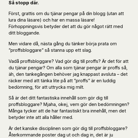
Så stopp där.
Först, grattis om du tjänar pengar på din blogg (utan att
lura dina läsare) och har en massa läsare!
Förhoppningsvis betyder det att du gör något rätt med
ditt bloggande.
Men vidare då, nästa gång du tänker börja prata om
”proffsbloggare” så stanna upp ett slag.
Vadå proffsbloggare? Vad gör dig till proffs? Är det för att
du tjänar pengar? Om alla som tjänar pengar är proffs så,
äh, den tankegången behöver jag knappast avsluta – det
räcker med att tänka lite på att ”proffs” är en luddig
bedömning, för att uttrycka mig milt.
Så är det ditt fantastiska innehåll som gör dig till
proffsbloggare? Mjaha, okej, vem gör den bedömningen?
Många tycker att de har fantastiskt bra innehåll, men det
betyder inte att alla håller med.
Är det kanske disciplinen som gör dig till proffsbloggare?
Återkommande poster dag ut och dag in, det är ju