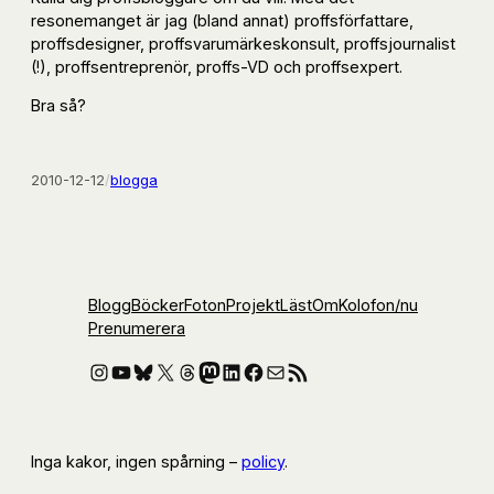
resonemanget är jag (bland annat) proffsförfattare,
proffsdesigner, proffsvarumärkeskonsult, proffsjournalist
(!), proffsentreprenör, proffs-VD och proffsexpert.
Bra så?
2010-12-12
/
blogga
Blogg
Böcker
Foton
Projekt
Läst
Om
Kolofon
/nu
Prenumerera
Instagram
YouTube
Bluesky
X
Threads
Mastodon
LinkedIn
Facebook
E-post
RSS-flöde
Inga kakor, ingen spårning –
policy
.