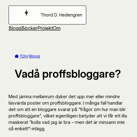
Hoppa
till
Thord D. Hedengren
innehåll
Blogg
Böcker
Projekt
Om
TDH
/
Blogg
Vadå proffsbloggare?
Med jämna mellanrum dyker det upp mer eller mindre
läsvärda poster om proffsbloggare. I många fall handlar
det om att en bloggare svarar på ”frågor om hur man blir
proffsbloggare”, vilket egentligen betyder att vi får ett illa
maskerat ”kolla vad jag är bra – men det är minsann inte
så enkelt!”-inlägg.