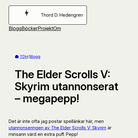
Hoppa
till
Thord D. Hedengren
innehåll
Blogg
Böcker
Projekt
Om
TDH
/
Blogg
The Elder Scrolls V:
Skyrim utannonserat
– megapepp!
Det är inte ofta jag postar spellänkar här, men
utannonseringen av The Elder Scrolls V: Skyrim
är
minsann värd en extra puff. Pepp!