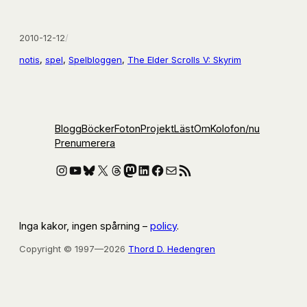
2010-12-12
/
notis
, 
spel
, 
Spelbloggen
, 
The Elder Scrolls V: Skyrim
Blogg
Böcker
Foton
Projekt
Läst
Om
Kolofon
/nu
Prenumerera
Instagram
YouTube
Bluesky
X
Threads
Mastodon
LinkedIn
Facebook
E-post
RSS-flöde
Inga kakor, ingen spårning –
policy
.
Copyright © 1997—2026
Thord D. Hedengren