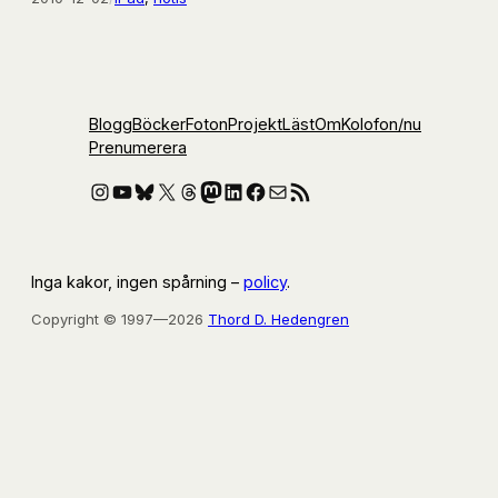
Blogg
Böcker
Foton
Projekt
Läst
Om
Kolofon
/nu
Prenumerera
Instagram
YouTube
Bluesky
X
Threads
Mastodon
LinkedIn
Facebook
E-post
RSS-flöde
Inga kakor, ingen spårning –
policy
.
Copyright © 1997—2026
Thord D. Hedengren