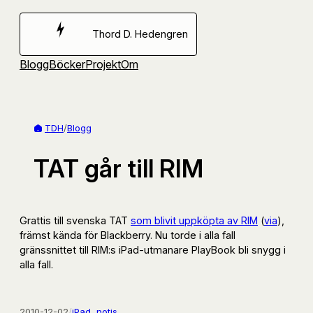
Hoppa
till
Thord D. Hedengren
innehåll
Blogg
Böcker
Projekt
Om
TDH
/
Blogg
TAT går till RIM
Grattis till svenska TAT
som blivit uppköpta av RIM
(
via
),
främst kända för Blackberry. Nu torde i alla fall
gränssnittet till RIM:s iPad-utmanare PlayBook bli snygg i
alla fall.
2010-12-02
/
iPad
, 
notis