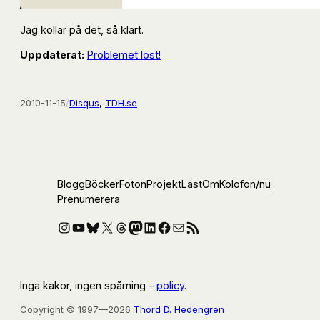
Jag kollar på det, så klart.
Uppdaterat:
Problemet löst!
2010-11-15
/
Disqus
, 
TDH.se
Blogg
Böcker
Foton
Projekt
Läst
Om
Kolofon
/nu
Prenumerera
Instagram
YouTube
Bluesky
X
Threads
Mastodon
LinkedIn
Facebook
E-post
RSS-flöde
Inga kakor, ingen spårning –
policy
.
Copyright © 1997—2026
Thord D. Hedengren