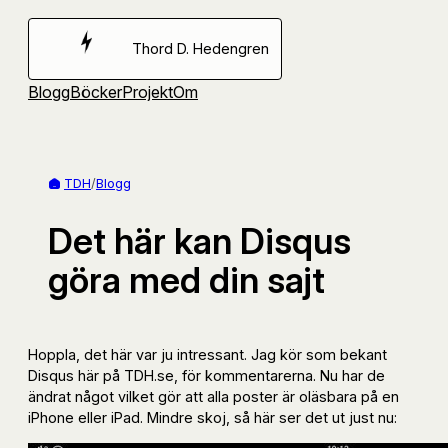
Hoppa
till
Thord D. Hedengren
innehåll
Blogg
Böcker
Projekt
Om
TDH
/
Blogg
Det här kan Disqus
göra med din sajt
Hoppla, det här var ju intressant. Jag kör som bekant
Disqus här på TDH.se, för kommentarerna. Nu har de
ändrat något vilket gör att alla poster är oläsbara på en
iPhone eller iPad. Mindre skoj, så här ser det ut just nu: