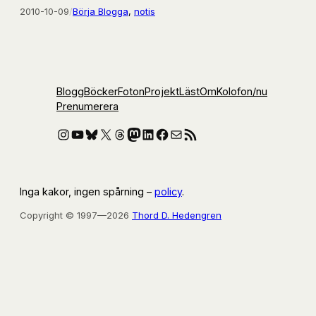
2010-10-09
/
Börja Blogga
, 
notis
Blogg
Böcker
Foton
Projekt
Läst
Om
Kolofon
/nu
Prenumerera
Instagram
YouTube
Bluesky
X
Threads
Mastodon
LinkedIn
Facebook
E-post
RSS-flöde
Inga kakor, ingen spårning –
policy
.
Copyright © 1997—2026
Thord D. Hedengren