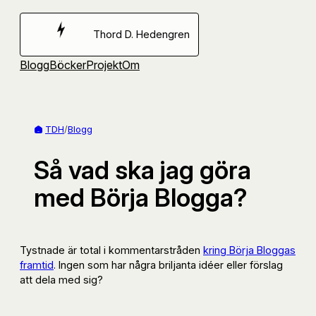
Hoppa
till
Thord D. Hedengren
innehåll
Blogg
Böcker
Projekt
Om
TDH
/
Blogg
Så vad ska jag göra
med Börja Blogga?
Tystnade är total i kommentarstråden
kring Börja Bloggas
framtid
. Ingen som har några briljanta idéer eller förslag
att dela med sig?