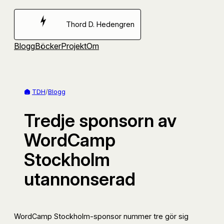
Hoppa
till
Thord D. Hedengren
innehåll
Blogg
Böcker
Projekt
Om
TDH
/
Blogg
Tredje sponsorn av
WordCamp
Stockholm
utannonserad
WordCamp Stockholm-sponsor nummer tre gör sig