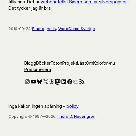
tillkänna. Det är
webbhotellet Binero som är silversponsor
.
Det tycker jag är bra.
2010-09-24
/
Binero
, 
notis
, 
WordCamp Sverige
Blogg
Böcker
Foton
Projekt
Läst
Om
Kolofon
/nu
Prenumerera
Instagram
YouTube
Bluesky
X
Threads
Mastodon
LinkedIn
Facebook
E-post
RSS-flöde
Inga kakor, ingen spårning –
policy
.
Copyright © 1997—2026
Thord D. Hedengren