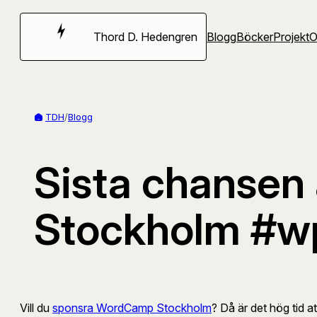
Hoppa
till
Thord D. Hedengren
Blogg
Böcker
Projekt
innehåll
TDH
/
Blogg
Sista chansen
Stockholm #w
Vill du
sponsra WordCamp Stockholm
? Då är det hög tid att