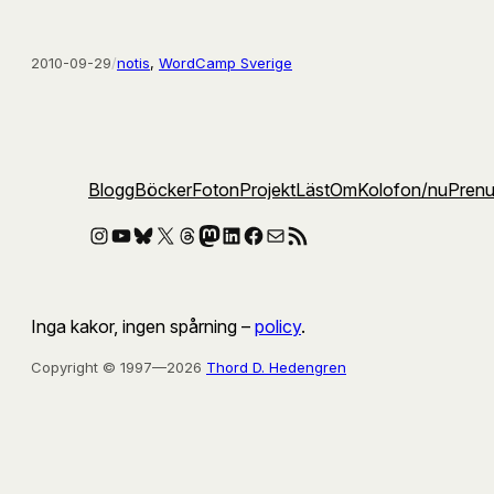
2010-09-29
/
notis
, 
WordCamp Sverige
Blogg
Böcker
Foton
Projekt
Läst
Om
Kolofon
/nu
Pren
Instagram
YouTube
Bluesky
X
Threads
Mastodon
LinkedIn
Facebook
E-post
RSS-flöde
Inga kakor, ingen spårning –
policy
.
Copyright © 1997—2026
Thord D. Hedengren