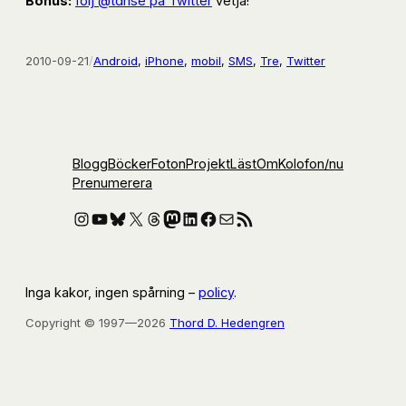
Bonus:
följ @tdhse på Twitter
vetja!
2010-09-21
/
Android
, 
iPhone
, 
mobil
, 
SMS
, 
Tre
, 
Twitter
Blogg
Böcker
Foton
Projekt
Läst
Om
Kolofon
/nu
Prenumerera
Instagram
YouTube
Bluesky
X
Threads
Mastodon
LinkedIn
Facebook
E-post
RSS-flöde
Inga kakor, ingen spårning –
policy
.
Copyright © 1997—2026
Thord D. Hedengren