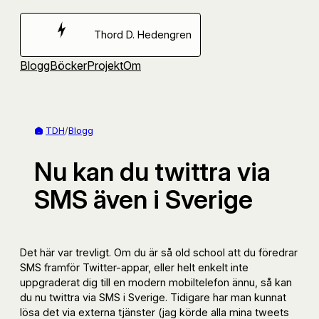
Hoppa
till
Thord D. Hedengren
innehåll
Blogg
Böcker
Projekt
Om
TDH
/
Blogg
Nu kan du twittra via
SMS även i Sverige
Det här var trevligt. Om du är så old school att du föredrar
SMS framför Twitter-appar, eller helt enkelt inte
uppgraderat dig till en modern mobiltelefon ännu, så kan
du nu twittra via SMS i Sverige. Tidigare har man kunnat
lösa det via externa tjänster (jag körde alla mina tweets