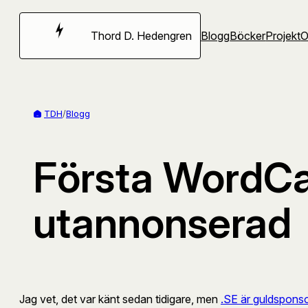
Hoppa
till
Thord D. Hedengren
Blogg
Böcker
Projekt
innehåll
TDH
/
Blogg
Första WordC
utannonserad
Jag vet, det var känt sedan tidigare, men
.SE är guldspons