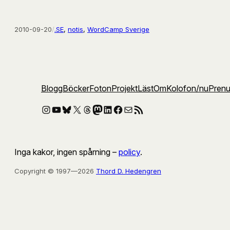
2010-09-20
/
.SE
, 
notis
, 
WordCamp Sverige
Blogg
Böcker
Foton
Projekt
Läst
Om
Kolofon
/nu
Pren
Instagram
YouTube
Bluesky
X
Threads
Mastodon
LinkedIn
Facebook
E-post
RSS-flöde
Inga kakor, ingen spårning –
policy
.
Copyright © 1997—2026
Thord D. Hedengren