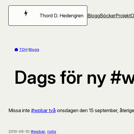
Hoppa
till
Thord D. Hedengren
Blogg
Böcker
Projekt
innehåll
TDH
/
Blogg
Dags för ny #
Missa inte
#wpbar två
onsdagen den 15 september, återige
2010-09-10
/
#wpbar
, 
notis