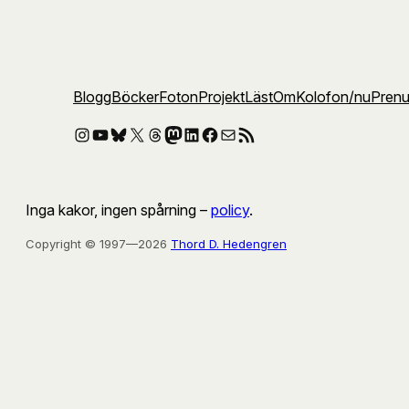
Blogg
Böcker
Foton
Projekt
Läst
Om
Kolofon
/nu
Pren
Instagram
YouTube
Bluesky
X
Threads
Mastodon
LinkedIn
Facebook
E-post
RSS-flöde
Inga kakor, ingen spårning –
policy
.
Copyright © 1997—2026
Thord D. Hedengren