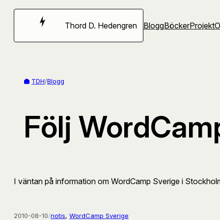
Hoppa
till
Thord D. Hedengren
Blogg
Böcker
Projekt
innehåll
TDH
/
Blogg
Följ WordCamp
I väntan på information om WordCamp Sverige i Stockholm
2010-08-10
/
notis
, 
WordCamp Sverige