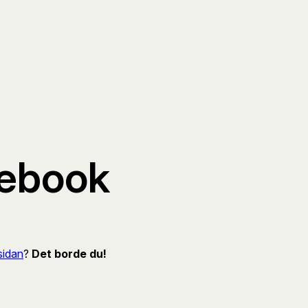
cebook
sidan
?
Det borde du!