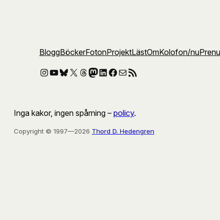
Blogg
Böcker
Foton
Projekt
Läst
Om
Kolofon
/nu
Pren
Instagram
YouTube
Bluesky
X
Threads
Mastodon
LinkedIn
Facebook
E-post
RSS-flöde
Inga kakor, ingen spårning –
policy
.
Copyright © 1997—2026
Thord D. Hedengren