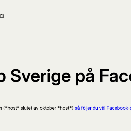
Om
 Sverige på Fa
 (*host* slutet av oktober *host*)
så följer du väl Facebook-