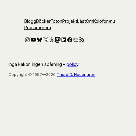
Blogg
Böcker
Foton
Projekt
Läst
Om
Kolofon
/nu
Prenumerera
Instagram
YouTube
Bluesky
X
Threads
Mastodon
LinkedIn
Facebook
E-post
RSS-flöde
Inga kakor, ingen spårning –
policy
.
Copyright © 1997—2026
Thord D. Hedengren