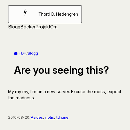
Hoppa
till
Thord D. Hedengren
innehåll
Blogg
Böcker
Projekt
Om
TDH
/
Blogg
Are you seeing this?
My my my, I’m on a new server. Excuse the mess, expect
the madness.
2010-08-20
/
Asides
, 
notis
, 
tdh.me