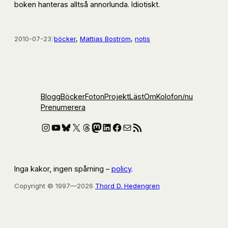
boken hanteras alltså annorlunda. Idiotiskt.
2010-07-23
/
böcker
, 
Mattias Boström
, 
notis
Blogg
Böcker
Foton
Projekt
Läst
Om
Kolofon
/nu
Prenumerera
Instagram
YouTube
Bluesky
X
Threads
Mastodon
LinkedIn
Facebook
E-post
RSS-flöde
Inga kakor, ingen spårning –
policy
.
Copyright © 1997—2026
Thord D. Hedengren