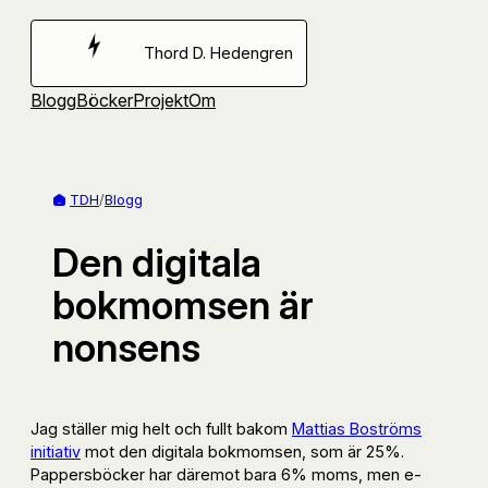
Hoppa
till
Thord D. Hedengren
innehåll
Blogg
Böcker
Projekt
Om
TDH
/
Blogg
Den digitala
bokmomsen är
nonsens
Jag ställer mig helt och fullt bakom
Mattias Boströms
initiativ
mot den digitala bokmomsen, som är 25%.
Pappersböcker har däremot bara 6% moms, men e-