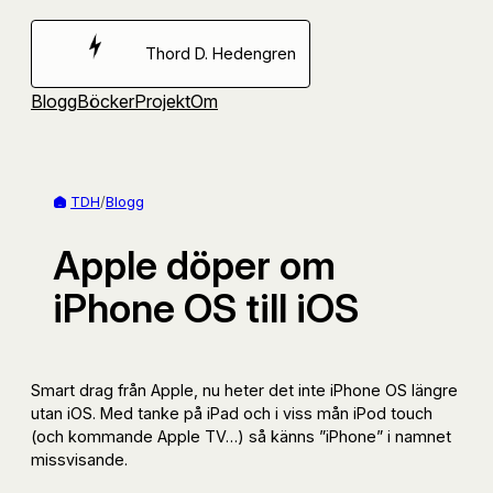
Hoppa
till
Thord D. Hedengren
innehåll
Blogg
Böcker
Projekt
Om
TDH
/
Blogg
Apple döper om
iPhone OS till iOS
Smart drag från Apple, nu heter det inte iPhone OS längre
utan iOS. Med tanke på iPad och i viss mån iPod touch
(och kommande Apple TV…) så känns ”iPhone” i namnet
missvisande.