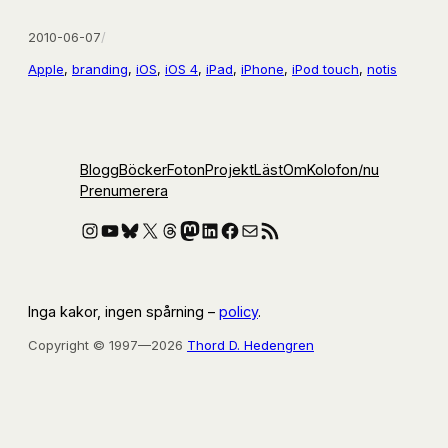
2010-06-07
/
Apple
, 
branding
, 
iOS
, 
iOS 4
, 
iPad
, 
iPhone
, 
iPod touch
, 
notis
Blogg
Böcker
Foton
Projekt
Läst
Om
Kolofon
/nu
Prenumerera
Instagram
YouTube
Bluesky
X
Threads
Mastodon
LinkedIn
Facebook
E-post
RSS-flöde
Inga kakor, ingen spårning –
policy
.
Copyright © 1997—2026
Thord D. Hedengren