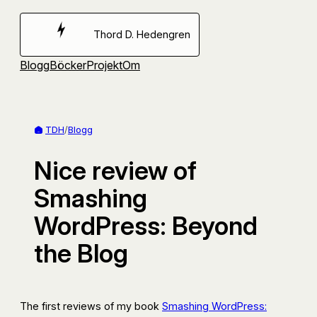
Hoppa
till
Thord D. Hedengren
innehåll
Blogg
Böcker
Projekt
Om
TDH
/
Blogg
Nice review of
Smashing
WordPress: Beyond
the Blog
The first reviews of my book
Smashing WordPress: