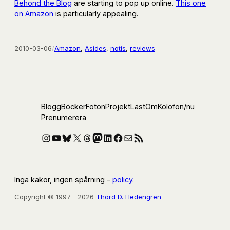
Behond the Blog
are starting to pop up online.
This one
on Amazon
is particularly appealing.
2010-03-06
/
Amazon
, 
Asides
, 
notis
, 
reviews
Blogg
Böcker
Foton
Projekt
Läst
Om
Kolofon
/nu
Prenumerera
Instagram
YouTube
Bluesky
X
Threads
Mastodon
LinkedIn
Facebook
E-post
RSS-flöde
Inga kakor, ingen spårning –
policy
.
Copyright © 1997—2026
Thord D. Hedengren