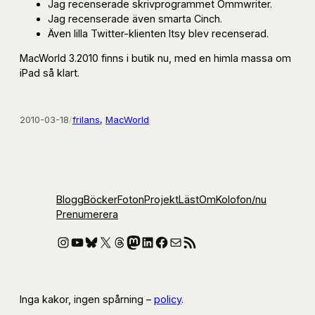
Jag recenserade skrivprogrammet Ommwriter.
Jag recenserade även smarta Cinch.
Även lilla Twitter-klienten Itsy blev recenserad.
MacWorld 3.2010 finns i butik nu, med en himla massa om
iPad så klart.
2010-03-18
/
frilans
, 
MacWorld
Blogg
Böcker
Foton
Projekt
Läst
Om
Kolofon
/nu
Prenumerera
Instagram
YouTube
Bluesky
X
Threads
Mastodon
LinkedIn
Facebook
E-post
RSS-flöde
Inga kakor, ingen spårning –
policy
.