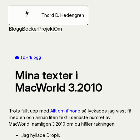
Hoppa
till
Thord D. Hedengren
innehåll
Blogg
Böcker
Projekt
Om
TDH
/
Blogg
Mina texter i
MacWorld 3.2010
Trots fullt upp med
Allt om iPhone
så lyckades jag visst få
med en och annan liten text i senaste numret av
MacWorld, nämligen 3.2010 om du håller räkningen.
Jag hyllade Droplr.