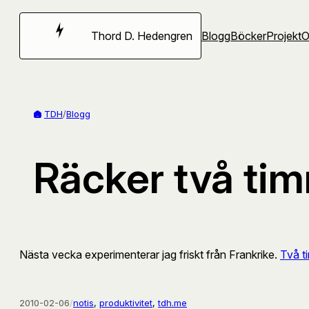
Hoppa
till
Thord D. Hedengren
Blogg
Böcker
Projekt
innehåll
TDH
/
Blogg
Räcker två ti
Nästa vecka experimenterar jag friskt från Frankrike.
Två t
2010-02-06
/
notis
, 
produktivitet
, 
tdh.me