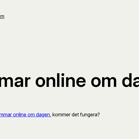
Om
mmar online om 
immar online om dagen
, kommer det fungera?