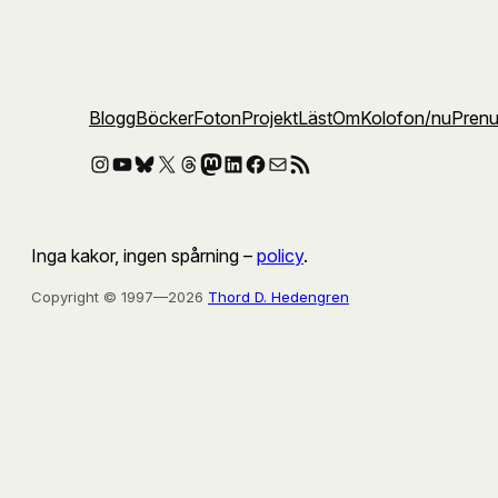
Blogg
Böcker
Foton
Projekt
Läst
Om
Kolofon
/nu
Pren
Instagram
YouTube
Bluesky
X
Threads
Mastodon
LinkedIn
Facebook
E-post
RSS-flöde
Inga kakor, ingen spårning –
policy
.
Copyright © 1997—2026
Thord D. Hedengren