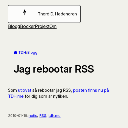
Hoppa
till
Thord D. Hedengren
innehåll
Blogg
Böcker
Projekt
Om
TDH
/
Blogg
Jag rebootar RSS
Som
utlovat
så rebootar jag RSS,
posten finns nu på
TDH.me
för dig som är nyfiken.
2010-01-16
/
notis
, 
RSS
, 
tdh.me