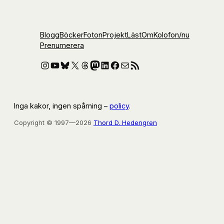
Blogg
Böcker
Foton
Projekt
Läst
Om
Kolofon
/nu
Prenumerera
Instagram
YouTube
Bluesky
X
Threads
Mastodon
LinkedIn
Facebook
E-post
RSS-flöde
Inga kakor, ingen spårning –
policy
.
Copyright © 1997—2026
Thord D. Hedengren