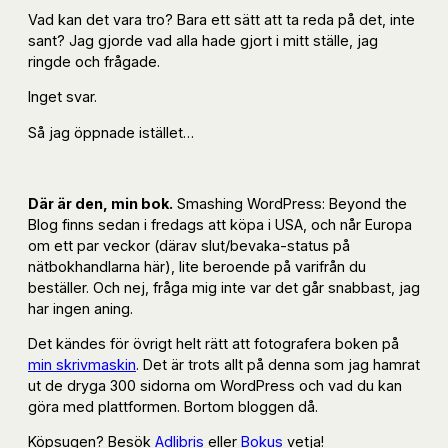
Vad kan det vara tro? Bara ett sätt att ta reda på det, inte
sant? Jag gjorde vad alla hade gjort i mitt ställe, jag
ringde och frågade.
Inget svar.
Så jag öppnade istället…
Där är den, min bok.
Smashing WordPress: Beyond the
Blog finns sedan i fredags att köpa i USA, och når Europa
om ett par veckor (därav slut/bevaka-status på
nätbokhandlarna här), lite beroende på varifrån du
beställer. Och nej, fråga mig inte var det går snabbast, jag
har ingen aning.
Det kändes för övrigt helt rätt att fotografera boken på
min skrivmaskin
. Det är trots allt på denna som jag hamrat
ut de dryga 300 sidorna om WordPress och vad du kan
göra med plattformen. Bortom bloggen då.
Köpsugen? Besök
Adlibris
eller
Bokus
vetja!