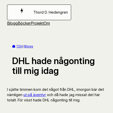
Hoppa
till
Thord D. Hedengren
innehåll
Blogg
Böcker
Projekt
Om
TDH
/
Blogg
DHL hade någonting
till mig idag
I sjätte timmen kom det något från DHL, imorgon bär det
nämligen
ut på äventyr
och då hade jag missat det här
totalt. För visst hade DHL någonting till mig.