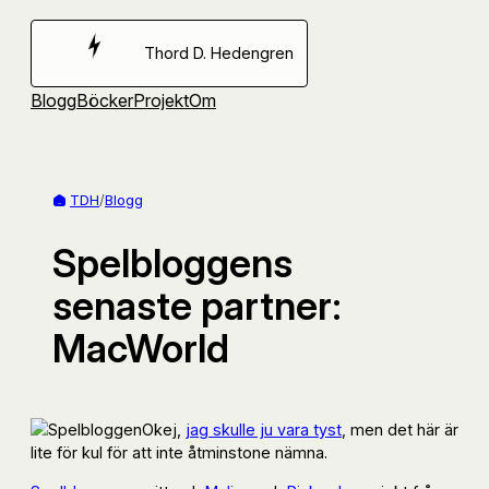
Hoppa
till
Thord D. Hedengren
innehåll
Blogg
Böcker
Projekt
Om
TDH
/
Blogg
Spelbloggens
senaste partner:
MacWorld
Okej,
jag skulle ju vara tyst
, men det här är
lite för kul för att inte åtminstone nämna.