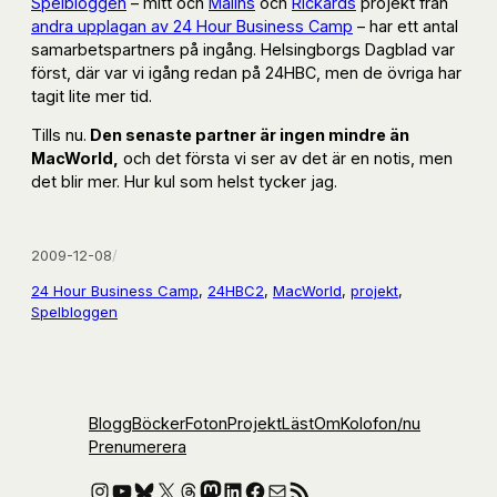
Spelbloggen
– mitt och
Malins
och
Rickards
projekt från
andra upplagan av 24 Hour Business Camp
– har ett antal
samarbetspartners på ingång. Helsingborgs Dagblad var
först, där var vi igång redan på 24HBC, men de övriga har
tagit lite mer tid.
Tills nu.
Den senaste partner är ingen mindre än
MacWorld,
och det första vi ser av det är en notis, men
det blir mer. Hur kul som helst tycker jag.
2009-12-08
/
24 Hour Business Camp
, 
24HBC2
, 
MacWorld
, 
projekt
, 
Spelbloggen
Blogg
Böcker
Foton
Projekt
Läst
Om
Kolofon
/nu
Prenumerera
Instagram
YouTube
Bluesky
X
Threads
Mastodon
LinkedIn
Facebook
E-post
RSS-flöde