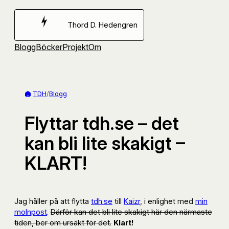
Hoppa
till
Thord D. Hedengren
innehåll
Blogg
Böcker
Projekt
Om
TDH
/
Blogg
Flyttar tdh.se – det
kan bli lite skakigt –
KLART!
Jag håller på att flytta
tdh.se
till
Kaizr
, i enlighet med
min
molnpost
.
Därför kan det bli lite skakigt här den närmaste
tiden, ber om ursäkt för det.
Klart!