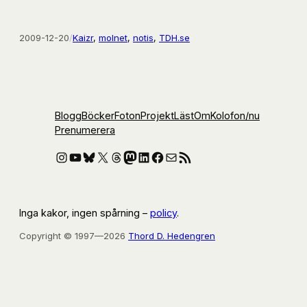
2009-12-20
/
Kaizr
, 
molnet
, 
notis
, 
TDH.se
Blogg
Böcker
Foton
Projekt
Läst
Om
Kolofon
/nu
Prenumerera
Instagram
YouTube
Bluesky
X
Threads
Mastodon
LinkedIn
Facebook
E-post
RSS-flöde
Inga kakor, ingen spårning –
policy
.
Copyright © 1997—2026
Thord D. Hedengren