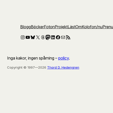
Blogg
Böcker
Foton
Projekt
Läst
Om
Kolofon
/nu
Pren
Instagram
YouTube
Bluesky
X
Threads
Mastodon
LinkedIn
Facebook
E-post
RSS-flöde
Inga kakor, ingen spårning –
policy
.
Copyright © 1997—2026
Thord D. Hedengren