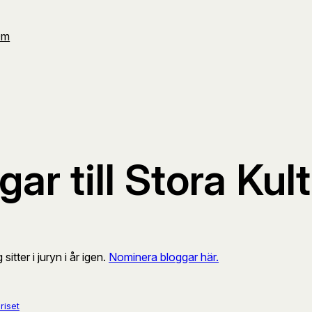
Om
ar till Stora Kul
itter i juryn i år igen.
Nominera bloggar här.
riset