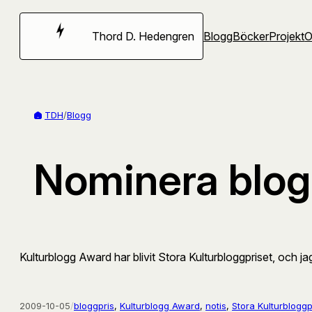
Hoppa
till
Thord D. Hedengren
Blogg
Böcker
Projekt
innehåll
TDH
/
Blogg
Nominera blogg
Kulturblogg Award har blivit Stora Kulturbloggpriset, och jag s
2009-10-05
/
bloggpris
, 
Kulturblogg Award
, 
notis
, 
Stora Kulturbloggp