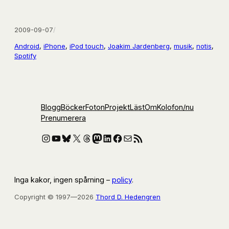
2009-09-07
/
Android
, 
iPhone
, 
iPod touch
, 
Joakim Jardenberg
, 
musik
, 
notis
, 
Spotify
Blogg
Böcker
Foton
Projekt
Läst
Om
Kolofon
/nu
Prenumerera
Instagram
YouTube
Bluesky
X
Threads
Mastodon
LinkedIn
Facebook
E-post
RSS-flöde
Inga kakor, ingen spårning –
policy
.
Copyright © 1997—2026
Thord D. Hedengren