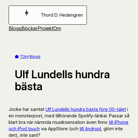
Hoppa
till
Thord D. Hedengren
innehåll
Blogg
Böcker
Projekt
Om
TDH
/
Blogg
Ulf Lundells hundra
bästa
Jocke har samlat
Ulf Lundells hundra bästa före 00-talet
i
en monsterpost, med tillhörande Spotify-länkar. Passar så
klart bra när nämnda musiksensation även finns
till iPhone
och iPod touch
via AppStore (och
till Android
, glöm inte
det), inte sant?