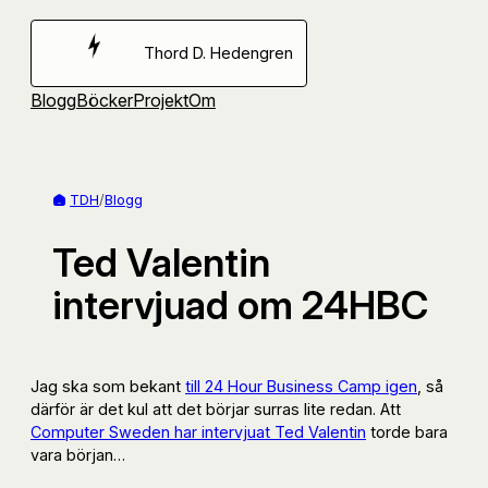
Hoppa
till
Thord D. Hedengren
innehåll
Blogg
Böcker
Projekt
Om
TDH
/
Blogg
Ted Valentin
intervjuad om 24HBC
Jag ska som bekant
till 24 Hour Business Camp igen
, så
därför är det kul att det börjar surras lite redan. Att
Computer Sweden har intervjuat Ted Valentin
torde bara
vara början…