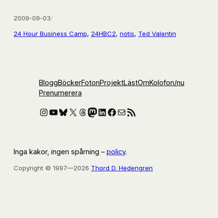
2009-09-03
/
24 Hour Business Camp
, 
24HBC2
, 
notis
, 
Ted Valentin
Blogg
Böcker
Foton
Projekt
Läst
Om
Kolofon
/nu
Prenumerera
Instagram
YouTube
Bluesky
X
Threads
Mastodon
LinkedIn
Facebook
E-post
RSS-flöde
Inga kakor, ingen spårning –
policy
.
Copyright © 1997—2026
Thord D. Hedengren