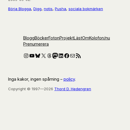
Börja Blogga
, 
Digg
, 
notis
, 
Pusha
, 
sociala bokmärken
Blogg
Böcker
Foton
Projekt
Läst
Om
Kolofon
/nu
Prenumerera
Instagram
YouTube
Bluesky
X
Threads
Mastodon
LinkedIn
Facebook
E-post
RSS-flöde
Inga kakor, ingen spårning –
policy
.
Copyright © 1997—2026
Thord D. Hedengren