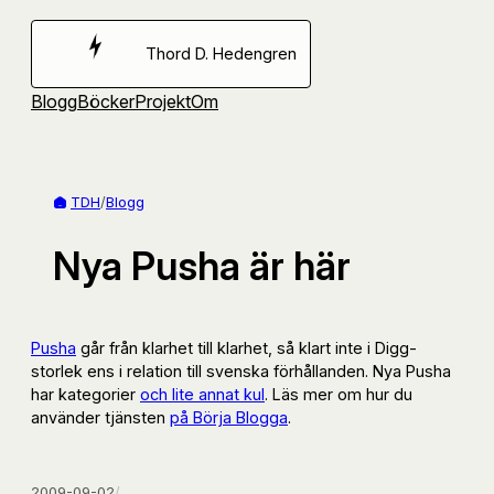
Hoppa
till
Thord D. Hedengren
innehåll
Blogg
Böcker
Projekt
Om
TDH
/
Blogg
Nya Pusha är här
Pusha
går från klarhet till klarhet, så klart inte i Digg-
storlek ens i relation till svenska förhållanden. Nya Pusha
har kategorier
och lite annat kul
. Läs mer om hur du
använder tjänsten
på Börja Blogga
.
2009-09-02
/