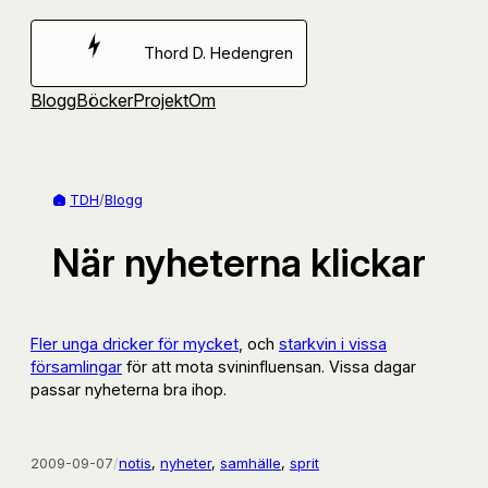
Hoppa
till
Thord D. Hedengren
innehåll
Blogg
Böcker
Projekt
Om
TDH
/
Blogg
När nyheterna klickar
Fler unga dricker för mycket
, och
starkvin i vissa
församlingar
för att mota svininfluensan. Vissa dagar
passar nyheterna bra ihop.
2009-09-07
/
notis
, 
nyheter
, 
samhälle
, 
sprit