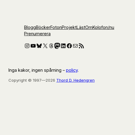
Blogg
Böcker
Foton
Projekt
Läst
Om
Kolofon
/nu
Prenumerera
Instagram
YouTube
Bluesky
X
Threads
Mastodon
LinkedIn
Facebook
E-post
RSS-flöde
Inga kakor, ingen spårning –
policy
.
Copyright © 1997—2026
Thord D. Hedengren