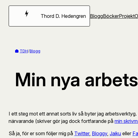
Hoppa
till
Thord D. Hedengren
Blogg
Böcker
Projekt
innehåll
TDH
/
Blogg
Min nya arbets
I ett steg mot ett annat sorts liv så byter jag arbetsverktyg
närvarande (skriver gör jag dock fortfarande på
min skrivm
Så ja, för er som följer mig på
Twitter
,
Bloggy
,
Jaiku
eller
F