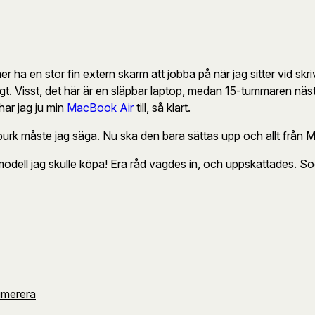
a en stor fin extern skärm att jobba på när jag sitter vid skriv
m sagt. Visst, det här är en släpbar laptop, medan 15-tummaren n
 har jag ju min
MacBook Air
till, så klart.
r burk måste jag säga. Nu ska den bara sättas upp och allt från Ma
en modell jag skulle köpa! Era råd vägdes in, och uppskattades. S
umerera