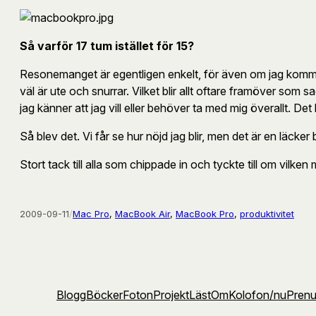
Så varför 17 tum istället för 15?
Resonemanget är egentligen enkelt, för även om jag kommer h
väl är ute och snurrar. Vilket blir allt oftare framöver so
jag känner att jag vill eller behöver ta med mig överallt. Det
Så blev det. Vi får se hur nöjd jag blir, men det är en läcke
Stort tack till alla som chippade in och tyckte till om vilk
2009-09-11
/
Mac Pro
, 
MacBook Air
, 
MacBook Pro
, 
produktivitet
Blogg
Böcker
Foton
Projekt
Läst
Om
Kolofon
/nu
Pren