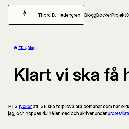
Hoppa
till
Thord D. Hedengren
Blogg
Böcker
Projekt
innehåll
TDH
/
Blogg
Klart vi ska f
PTS
tycker
att .SE ska förpröva alla domäner som har ordet 
jag, och hoppas du håller med och skriver under
protestlis