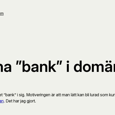
Om
å ha ”bank” i do
”bank” i sig. Motiveringen är att man lätt kan bli lurad som ku
tan
. Det har jag gjort.