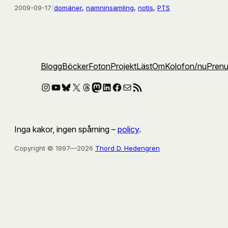
2009-09-17
/
domäner
, 
namninsamling
, 
notis
, 
PTS
Blogg
Böcker
Foton
Projekt
Läst
Om
Kolofon
/nu
Pren
Instagram
YouTube
Bluesky
X
Threads
Mastodon
LinkedIn
Facebook
E-post
RSS-flöde
Inga kakor, ingen spårning –
policy
.
Copyright © 1997—2026
Thord D. Hedengren