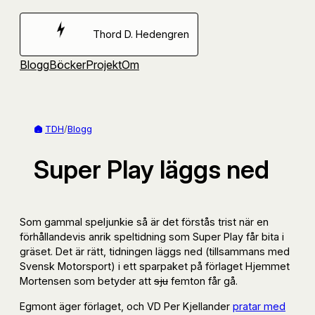
Hoppa
till
Thord D. Hedengren
innehåll
Blogg
Böcker
Projekt
Om
TDH
/
Blogg
Super Play läggs ned
Som gammal speljunkie så är det förstås trist när en
förhållandevis anrik speltidning som Super Play får bita i
gräset. Det är rätt, tidningen läggs ned (tillsammans med
Svensk Motorsport) i ett sparpaket på förlaget Hjemmet
Mortensen som betyder att
sju
femton får gå.
Egmont äger förlaget, och VD Per Kjellander
pratar med