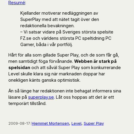
Resumé
:
Kjellander motiverar nedläggningen av
SuperPlay med att nätet tagit över den
redaktionella bevakningen.
– Vi satsar vidare på Sveriges största spelsite
FZ.se och världens största PC speltidning PC
Gamer, båda i vår portfölj.
Hårt för alla som gillade Super Play, och de som får gå,
men samtidigt föga förvånande.
Webben är stark på
spelsidan
och att såväl Super Play som konkurrerande
Level skulle klara sig när marknaden doppar har
onekligen känts ganska optimistisk.
Än så länge har redaktionen inte behagat informera sina
läsare på
superplay.se
. Låt oss hoppas att det är ett
temporärt tillstånd.
2009-08-17
/
Hjemmet Mortensen
, 
Level
, 
Super Play