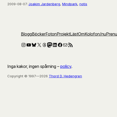
2009-08-07
/
Joakim Jardenberg
, 
Mindpark
, 
notis
Blogg
Böcker
Foton
Projekt
Läst
Om
Kolofon
/nu
Pren
Instagram
YouTube
Bluesky
X
Threads
Mastodon
LinkedIn
Facebook
E-post
RSS-flöde
Inga kakor, ingen spårning –
policy
.
Copyright © 1997—2026
Thord D. Hedengren