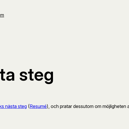
Om
ta steg
ks nästa steg
(
Resumé
), och pratar dessutom om möjligheten at