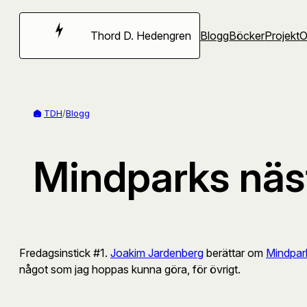
Hoppa
till
Thord D. Hedengren
Blogg
Böcker
Projekt
innehåll
TDH
/
Blogg
Mindparks näs
Fredagsinstick #1.
Joakim Jardenberg
berättar om
Mindpar
något som jag hoppas kunna göra, för övrigt.