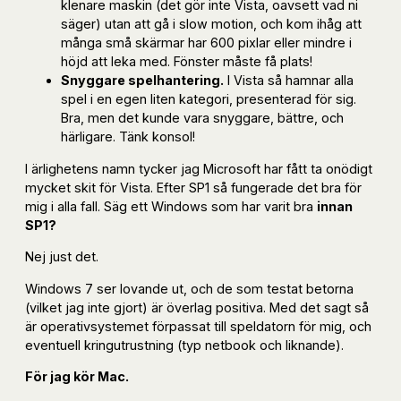
klenare maskin (det gör inte Vista, oavsett vad ni
säger) utan att gå i slow motion, och kom ihåg att
många små skärmar har 600 pixlar eller mindre i
höjd att leka med. Fönster måste få plats!
Snyggare spelhantering.
I Vista så hamnar alla
spel i en egen liten kategori, presenterad för sig.
Bra, men det kunde vara snyggare, bättre, och
härligare. Tänk konsol!
I ärlighetens namn tycker jag Microsoft har fått ta onödigt
mycket skit för Vista. Efter SP1 så fungerade det bra för
mig i alla fall. Säg ett Windows som har varit bra
innan
SP1?
Nej just det.
Windows 7 ser lovande ut, och de som testat betorna
(vilket jag inte gjort) är överlag positiva. Med det sagt så
är operativsystemet förpassat till speldatorn för mig, och
eventuell kringutrustning (typ netbook och liknande).
För jag kör Mac.