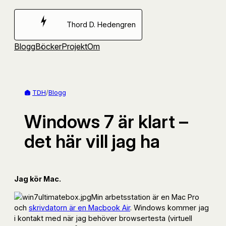
Hoppa
till
Thord D. Hedengren
innehåll
Blogg
Böcker
Projekt
Om
TDH
/
Blogg
Windows 7 är klart –
det här vill jag ha
Jag kör Mac.
Min arbetsstation är en Mac Pro
och
skrivdatorn är en Macbook Air
. Windows kommer jag
i kontakt med när jag behöver browsertesta (virtuell