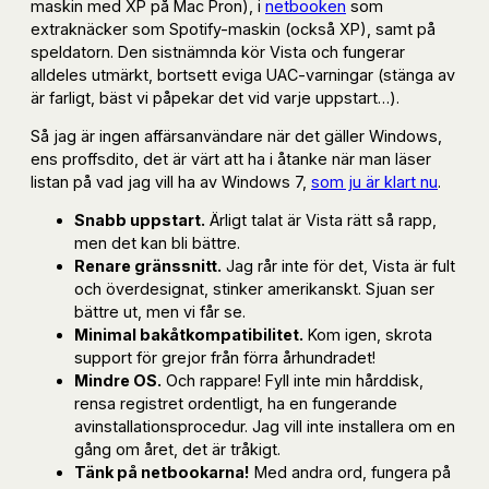
maskin med XP på Mac Pron), i
netbooken
som
extraknäcker som Spotify-maskin (också XP), samt på
speldatorn. Den sistnämnda kör Vista och fungerar
alldeles utmärkt, bortsett eviga UAC-varningar (stänga av
är farligt, bäst vi påpekar det vid varje uppstart…).
Så jag är ingen affärsanvändare när det gäller Windows,
ens proffsdito, det är värt att ha i åtanke när man läser
listan på vad jag vill ha av Windows 7,
som ju är klart nu
.
Snabb uppstart.
Ärligt talat är Vista rätt så rapp,
men det kan bli bättre.
Renare gränssnitt.
Jag rår inte för det, Vista är fult
och överdesignat, stinker amerikanskt. Sjuan ser
bättre ut, men vi får se.
Minimal bakåtkompatibilitet.
Kom igen, skrota
support för grejor från förra århundradet!
Mindre OS.
Och rappare! Fyll inte min hårddisk,
rensa registret ordentligt, ha en fungerande
avinstallationsprocedur. Jag vill inte installera om en
gång om året, det är tråkigt.
Tänk på netbookarna!
Med andra ord, fungera på