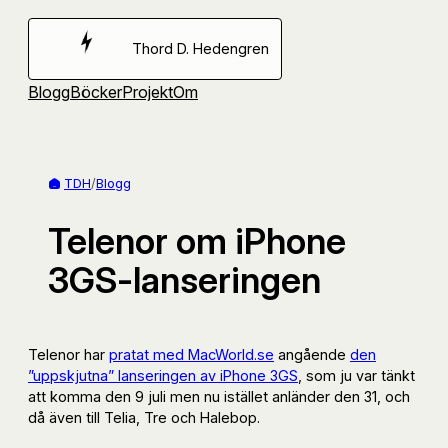
Hoppa
till
Thord D. Hedengren
innehåll
Blogg
Böcker
Projekt
Om
TDH
/
Blogg
Telenor om iPhone
3GS-lanseringen
Telenor har
pratat med MacWorld.se
angående
den
”uppskjutna” lanseringen av iPhone 3GS
, som ju var tänkt
att komma den 9 juli men nu istället anländer den 31, och
då även till Telia, Tre och Halebop.