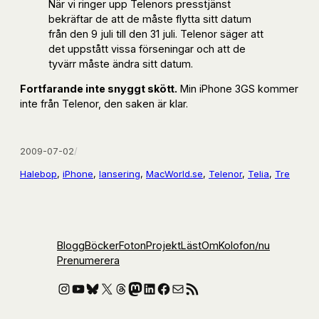
När vi ringer upp Telenors presstjänst
bekräftar de att de måste flytta sitt datum
från den 9 juli till den 31 juli. Telenor säger att
det uppstått vissa förseningar och att de
tyvärr måste ändra sitt datum.
Fortfarande inte snyggt skött.
Min iPhone 3GS kommer
inte från Telenor, den saken är klar.
2009-07-02
/
Halebop
, 
iPhone
, 
lansering
, 
MacWorld.se
, 
Telenor
, 
Telia
, 
Tre
Blogg
Böcker
Foton
Projekt
Läst
Om
Kolofon
/nu
Prenumerera
Instagram
YouTube
Bluesky
X
Threads
Mastodon
LinkedIn
Facebook
E-post
RSS-flöde