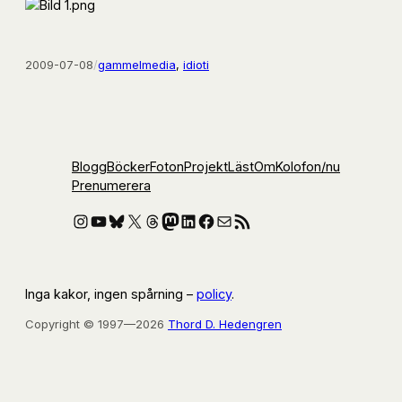
2009-07-08
/
gammelmedia
, 
idioti
Blogg
Böcker
Foton
Projekt
Läst
Om
Kolofon
/nu
Prenumerera
Instagram
YouTube
Bluesky
X
Threads
Mastodon
LinkedIn
Facebook
E-post
RSS-flöde
Inga kakor, ingen spårning –
policy
.
Copyright © 1997—2026
Thord D. Hedengren