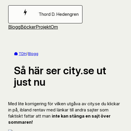
Hoppa
till
Thord D. Hedengren
innehåll
Blogg
Böcker
Projekt
Om
TDH
/
Blogg
Så här ser city.se ut
just nu
Med lite korrigering för vilken utgåva av city.se du klickar
in på, ibland rentav med länkar till andra sajter som
faktiskt fattar att man
inte kan stänga en sajt över
sommaren!