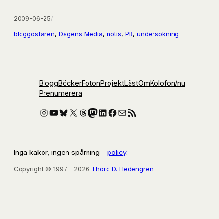
2009-06-25
/
bloggosfären
, 
Dagens Media
, 
notis
, 
PR
, 
undersökning
Blogg
Böcker
Foton
Projekt
Läst
Om
Kolofon
/nu
Prenumerera
Instagram
YouTube
Bluesky
X
Threads
Mastodon
LinkedIn
Facebook
E-post
RSS-flöde
Inga kakor, ingen spårning –
policy
.
Copyright © 1997—2026
Thord D. Hedengren