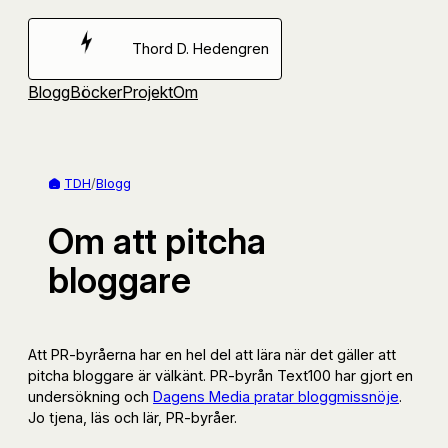
Hoppa
till
Thord D. Hedengren
innehåll
Blogg
Böcker
Projekt
Om
TDH
/
Blogg
Om att pitcha
bloggare
Att PR-byråerna har en hel del att lära när det gäller att
pitcha bloggare är välkänt. PR-byrån Text100 har gjort en
undersökning och
Dagens Media pratar bloggmissnöje
.
Jo tjena, läs och lär, PR-byråer.