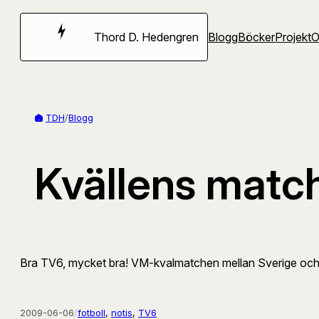
Hoppa
till
Thord D. Hedengren
Blogg
Böcker
Projekt
innehåll
TDH
/
Blogg
Kvällens matc
Bra TV6, mycket bra! VM-kvalmatchen mellan Sverige o
2009-06-06
/
fotboll
, 
notis
, 
TV6