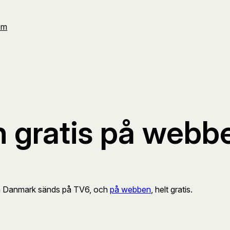
Om
h gratis på webb
ch Danmark sänds på TV6, och
på webben
, helt gratis.