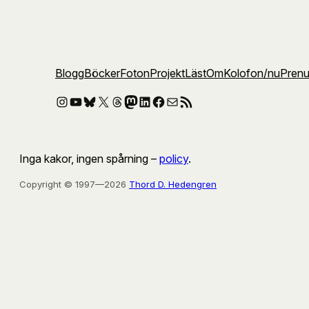
Blogg
Böcker
Foton
Projekt
Läst
Om
Kolofon
/nu
Pren
Instagram
YouTube
Bluesky
X
Threads
Mastodon
LinkedIn
Facebook
E-post
RSS-flöde
Inga kakor, ingen spårning –
policy
.
Copyright © 1997—2026
Thord D. Hedengren