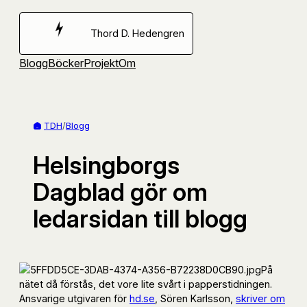
Hoppa
till
Thord D. Hedengren
innehåll
Blogg
Böcker
Projekt
Om
TDH
/
Blogg
Helsingborgs
Dagblad gör om
ledarsidan till blogg
På
nätet då förstås, det vore lite svårt i papperstidningen.
Ansvarige utgivaren för
hd.se
, Sören Karlsson,
skriver om