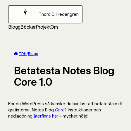
Hoppa
till
Thord D. Hedengren
innehåll
Blogg
Böcker
Projekt
Om
TDH
/
Blogg
Betatesta Notes Blog
Core 1.0
Kör du WordPress så kanske du har lust att betatesta mitt
gratistema, Notes Blog
Core
? Instruktioner och
nedladdning
återfinns här
– mycket nöje!