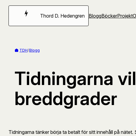
Hoppa
till
Thord D. Hedengren
Blogg
Böcker
Projekt
innehåll
TDH
/
Blogg
Tidningarna vil
breddgrader
Tidningarna tänker börja ta betalt för sitt innehåll på näte