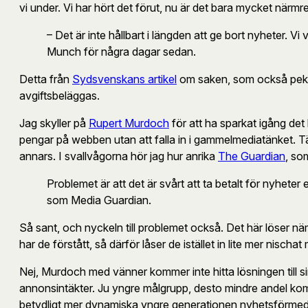
vi under. Vi har hört det förut, nu är det bara mycket närmre
– Det är inte hållbart i längden att ge bort nyheter. Vi
Munch för några dagar sedan.
Detta från
Sydsvenskans artikel
om saken, som också pekar 
avgiftsbeläggas.
Jag skyller på
Rupert Murdoch
för att ha sparkat igång det h
pengar på webben utan att falla in i gammelmediatänket. T
annars. I svallvågorna hör jag hur anrika
The Guardian
, so
Problemet är att det är svårt att ta betalt för nyheter
som Media Guardian.
Så sant, och nyckeln till problemet också. Det här löser näm
har de förstått, så därför låser de istället in lite mer nischat
Nej, Murdoch med vänner kommer inte hitta lösningen till
annonsintäkter. Ju yngre målgrupp, desto mindre andel kommer 
betydligt mer dynamiska yngre generationen nyhetsförmedlare