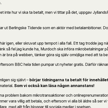
.
 vet inte hur vi ska ta betalt, men vi tittar på det, uppgav Jylla
ut Berlingske Tidende som en aktör med betalambitioner. Dock 
är igen, eller skruvat upp tempot i alla fall. Ett tag trodde jag n
änk så fel jag kunde ha, Murdoch ska införa mikrobetalningar 
m är bra på webben, tänker göra sig själv omöjliga med att ta b
 eftersom BBC hela tiden pumpar ut nyheter gratis. Därför räknar M
ligen sig självt –
börjar tidningarna ta betalt för innehåll
 material.
Som vi också kan läsa någon annanstans!
 sina problem bakom mikrotransaktioner och onlineprenumeratio
vara villig att betala, och eftersom vi alla bli äldre så ser vi 
, med allt från bloggar till sociala medier i spetsen.