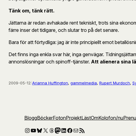
Tänk om, tänk rätt.
Jättarna är redan avhakade rent tekniskt, trots sina ekonomi
färre inser det tidigare, och slutar tro på det senare.
Bara för att förtydliga: jag är inte principiellt emot betall
Det finns inga enkla svar här, inga genvägar. Tidningsjät
annonslösningar och spinoff-tjänster.
Att alienera sina lä
2009-05-12
/
Arianna Huffington
, 
gammelmedia
, 
Rupert Murdoch
, 
S
Blogg
Böcker
Foton
Projekt
Läst
Om
Kolofon
/nu
Pren
Instagram
YouTube
Bluesky
X
Threads
Mastodon
LinkedIn
Facebook
E-post
RSS-flöde