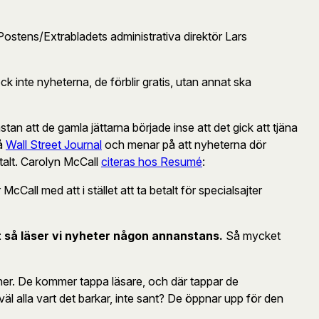
ndsPostens/Extrabladets administrativa direktör Lars
inte nyheterna, de förblir gratis, utan annat ska
ästan att de gamla jättarna började inse att det gick att tjäna
på
Wall Street Journal
och menar på att nyheterna dör
etalt. Carolyn McCall
citeras hos Resumé
:
cCall med att i stället att ta betalt för specialsajter
et så läser vi nyheter någon annanstans.
Så mycket
ner. De kommer tappa läsare, och där tappar de
väl alla vart det barkar, inte sant? De öppnar upp för den