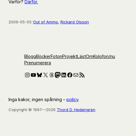
Varför?
Därför.
2009-05-05
/
Out of Ammo
, 
Rickard Olsson
Blogg
Böcker
Foton
Projekt
Läst
Om
Kolofon
/nu
Prenumerera
Instagram
YouTube
Bluesky
X
Threads
Mastodon
LinkedIn
Facebook
E-post
RSS-flöde
Inga kakor, ingen spårning –
policy
.
Copyright © 1997—2026
Thord D. Hedengren