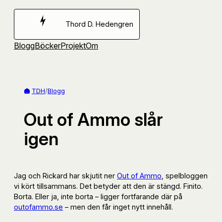
Hoppa
till
Thord D. Hedengren
innehåll
Blogg
Böcker
Projekt
Om
TDH
/
Blogg
Out of Ammo slår
igen
Jag och Rickard har skjutit ner
Out of Ammo
, spelbloggen
vi kört tillsammans. Det betyder att den är stängd. Finito.
Borta. Eller ja, inte borta – ligger fortfarande där på
outofammo.se
– men den får inget nytt innehåll.