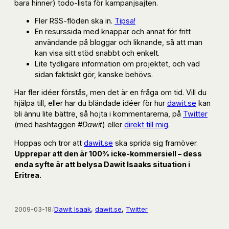
bara hinner) todo-lista för kampanjsajten.
Fler RSS-flöden ska in.
Tipsa!
En resurssida med knappar och annat för fritt
användande på bloggar och liknande, så att man
kan visa sitt stöd snabbt och enkelt.
Lite tydligare information om projektet, och vad
sidan faktiskt gör, kanske behövs.
Har fler idéer förstås, men det är en fråga om tid. Vill du
hjälpa till, eller har du bländade idéer för hur
dawit.se
kan
bli ännu lite bättre, så hojta i kommentarerna, på
Twitter
(med hashtaggen
#Dawit
) eller
direkt till mig
.
Hoppas och tror att
dawit.se
ska sprida sig framöver.
Upprepar att den är 100% icke-kommersiell – dess
enda syfte är att belysa Dawit Isaaks situation i
Eritrea.
2009-03-18
/
Dawit Isaak
, 
dawit.se
, 
Twitter