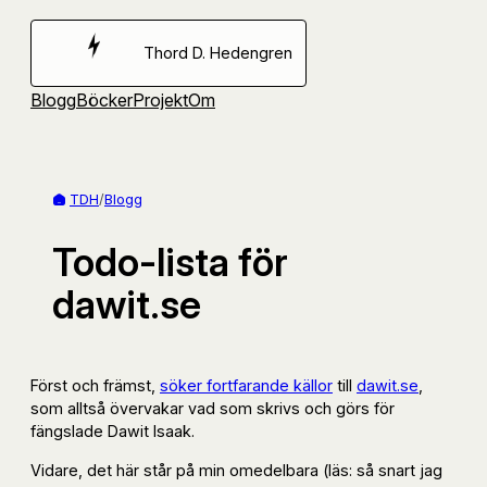
Hoppa
till
Thord D. Hedengren
innehåll
Blogg
Böcker
Projekt
Om
TDH
/
Blogg
Todo-lista för
dawit.se
Först och främst,
söker fortfarande källor
till
dawit.se
,
som alltså övervakar vad som skrivs och görs för
fängslade Dawit Isaak.
Vidare, det här står på min omedelbara (läs: så snart jag