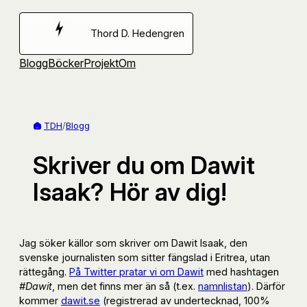
Hoppa
till
Thord D. Hedengren
innehåll
Blogg
Böcker
Projekt
Om
TDH
/
Blogg
Skriver du om Dawit
Isaak? Hör av dig!
Jag söker källor som skriver om Dawit Isaak, den
svenske journalisten som sitter fängslad i Eritrea, utan
rättegång.
På Twitter pratar vi om Dawit
med hashtagen
#Dawit
, men det finns mer än så (t.ex.
namnlistan
). Därför
kommer
dawit.se
(registrerad av undertecknad, 100%