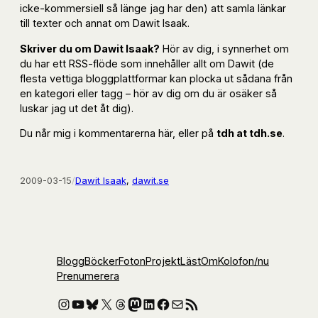
icke-kommersiell så länge jag har den) att samla länkar
till texter och annat om Dawit Isaak.
Skriver du om Dawit Isaak?
Hör av dig, i synnerhet om
du har ett RSS-flöde som innehåller allt om Dawit (de
flesta vettiga bloggplattformar kan plocka ut sådana från
en kategori eller tagg – hör av dig om du är osäker så
luskar jag ut det åt dig).
Du når mig i kommentarerna här, eller på
tdh at tdh.se
.
2009-03-15
/
Dawit Isaak
, 
dawit.se
Blogg
Böcker
Foton
Projekt
Läst
Om
Kolofon
/nu
Prenumerera
Instagram
YouTube
Bluesky
X
Threads
Mastodon
LinkedIn
Facebook
E-post
RSS-flöde