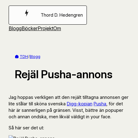
Hoppa
till
Thord D. Hedengren
innehåll
Blogg
Böcker
Projekt
Om
TDH
/
Blogg
Rejäl Pusha-annons
Jag hoppas verkligen att den rejält tilltagna annonsen ger
lite stålar till sköna svenska
Digg-kopian
Pusha
, för det
här är sannerligen på gränsen. Visst, bättre än popuper
och annan ondska, men likväl väldigt in your face.
Så här ser det ut: