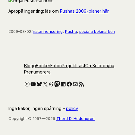
Apropå ingenting: läs om
Pushas 2009-planer här
.
2009-03-02
/
nätannonsering
, 
Pusha
, 
sociala bokmärken
Blogg
Böcker
Foton
Projekt
Läst
Om
Kolofon
/nu
Prenumerera
Instagram
YouTube
Bluesky
X
Threads
Mastodon
LinkedIn
Facebook
E-post
RSS-flöde
Inga kakor, ingen spårning –
policy
.
Copyright © 1997—2026
Thord D. Hedengren