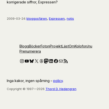
korrigerade siffror, Expressen?
2009-03-24
/
bloggosfären
, 
Expressen
, 
notis
Blogg
Böcker
Foton
Projekt
Läst
Om
Kolofon
/nu
Prenumerera
Instagram
YouTube
Bluesky
X
Threads
Mastodon
LinkedIn
Facebook
E-post
RSS-flöde
Inga kakor, ingen spårning –
policy
.
Copyright © 1997—2026
Thord D. Hedengren