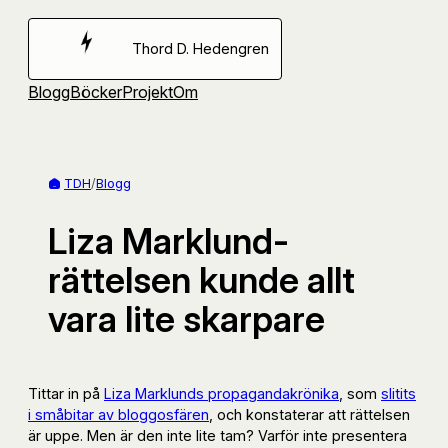
Hoppa
till
Thord D. Hedengren
innehåll
Blogg
Böcker
Projekt
Om
TDH
/
Blogg
Liza Marklund-
rättelsen kunde allt
vara lite skarpare
Tittar in på
Liza Marklunds propagandakrönika
, som
slitits
i småbitar av bloggosfären
, och konstaterar att rättelsen
är uppe. Men är den inte lite tam? Varför inte presentera