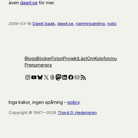
även
dawit.se
för mer.
2009-03-18
/
Dawit Isaak
, 
dawit.se
, 
namninsamling
, 
notis
Blogg
Böcker
Foton
Projekt
Läst
Om
Kolofon
/nu
Prenumerera
Instagram
YouTube
Bluesky
X
Threads
Mastodon
LinkedIn
Facebook
E-post
RSS-flöde
Inga kakor, ingen spårning –
policy
.
Copyright © 1997—2026
Thord D. Hedengren