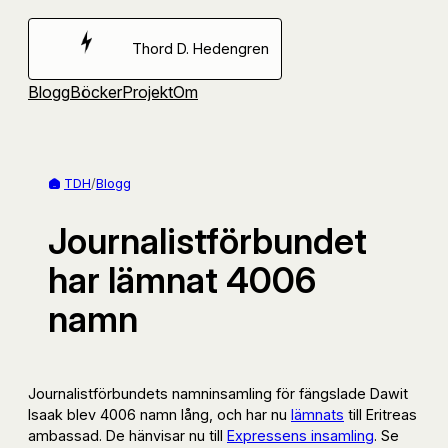
Hoppa
till
Thord D. Hedengren
innehåll
Blogg
Böcker
Projekt
Om
TDH
/
Blogg
Journalistförbundet
har lämnat 4006
namn
Journalistförbundets namninsamling för fängslade Dawit
Isaak blev 4006 namn lång, och har nu
lämnats
till Eritreas
ambassad. De hänvisar nu till
Expressens insamling
. Se