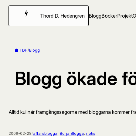
Hoppa
till
Thord D. Hedengren
Blogg
Böcker
Projekt
innehåll
TDH
/
Blogg
Blogg ökade fö
Alltid kul när framgångssagorna med bloggarna kommer fr
2009-02-28
/
affärsblogga
, 
Börja Blogga
, 
notis