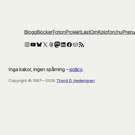
Blogg
Böcker
Foton
Projekt
Läst
Om
Kolofon
/nu
Pren
Instagram
YouTube
Bluesky
X
Threads
Mastodon
LinkedIn
Facebook
E-post
RSS-flöde
Inga kakor, ingen spårning –
policy
.
Copyright © 1997—2026
Thord D. Hedengren