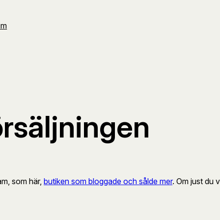
Om
rsäljningen
am, som här,
butiken som bloggade och sålde mer
. Om just du v