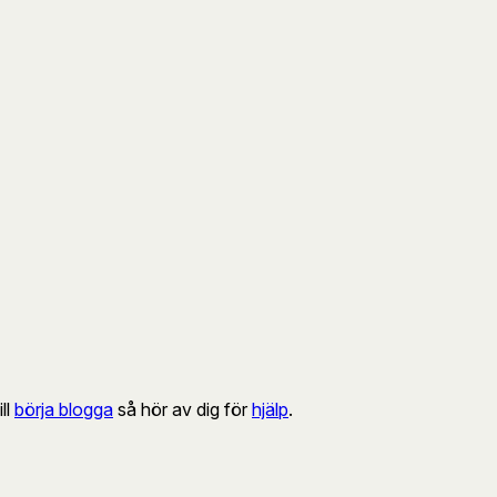
ill
börja blogga
så hör av dig för
hjälp
.