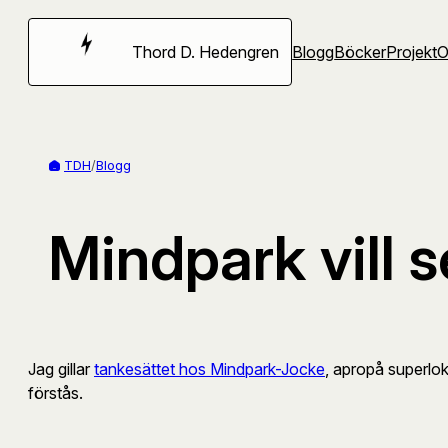
Hoppa
till
Thord D. Hedengren
Blogg
Böcker
Projekt
innehåll
TDH
/
Blogg
Mindpark vill s
Jag gillar
tankesättet hos Mindpark-Jocke
, apropå superlok
förstås.