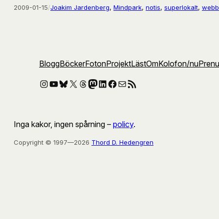
2009-01-15
/
Joakim Jardenberg
, 
Mindpark
, 
notis
, 
superlokalt
, 
webbh
Blogg
Böcker
Foton
Projekt
Läst
Om
Kolofon
/nu
Pren
Instagram
YouTube
Bluesky
X
Threads
Mastodon
LinkedIn
Facebook
E-post
RSS-flöde
Inga kakor, ingen spårning –
policy
.
Copyright © 1997—2026
Thord D. Hedengren