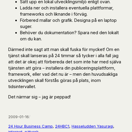
Sätt upp en lokal utvecklingsmiljö enligt ovan.
Ladda ner och installera eventuella plattformar,
frameworks och liknande i förväg.
Förbered mallar och grafik. Designa på en laptop
suger.
Behöver du dokumentation? Spara ned den lokalt
om du kan.
Därmed inte sagt att man skall fuska för mycket! Om en
tjänst skall lanseras på 24 timmar så tycker i alla fall jag
att det är okej att förbereda det som inte har med själva
tjänsten att göra – installera din publiceringsplattform,
framework, eller vad det nu är – men den huvudsakliga
utvecklingen skall förstås göras på plats, inom
tidsintervallet.
Det närmar sig – jag är peppad!
2009-01-16
/
24 Hour Business Camp
, 
24HBC1
, 
Hasseludden Yasuragi
, 
internet
, 
nätverk