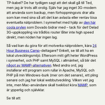
TP-kabel? De har tydligen sagt att det skall gå till Ted,
men jag är trots allt orolig. Själv har jag inget 3G-modem
att använda som backup, men förhoppningsvis drar alla
som kan med sina så att det kan avlasta eller rentav lösa
eventuella nätproblem. I synnerhet med hjälp av
den här
coola prylen
som Dovado bidrar med – tack för det! Delad
3G-uppkoppling via trådlös router låter inte high speed
direkt, men nöden har ingen lag.
Så vad kan du göra för att motverka nätproblem, kära
24
Hour Business Camp
-deltagare? Enkelt, se till att ha en
lokal utvecklingsmiljö. Eftersom mitt gift heter WordPress
i synnerhet, och PHP samt MySQL i allmänhet, så blir det
något av WAMP-alternativen
. Med andra ord, jag
installerar ett program som rullar in Apache, MySQL och
PHP på min Windows-burk (mer om det senare), ett pling
senare och jag har lokal webbutveckling. Vilken vet jag
inte, men Mac-användare skall tveklöst köra
MAMP
, som
är ypperlig och självklar.
Se till att: