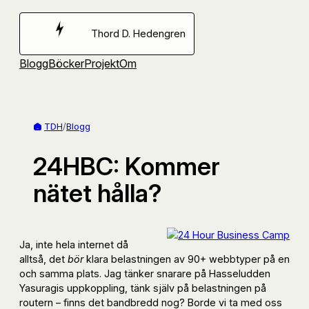
Hoppa
till
Thord D. Hedengren
innehåll
Blogg
Böcker
Projekt
Om
TDH
/
Blogg
24HBC: Kommer
nätet hålla?
Ja, inte hela internet då
alltså, det
bör
klara belastningen av 90+ webbtyper på en
och samma plats. Jag tänker snarare på Hasseludden
Yasuragis uppkoppling, tänk själv på belastningen på
routern – finns det bandbredd nog? Borde vi ta med oss