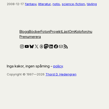
2008-12-17
/
fantasy
, 
litteratur
, 
notis
, 
science-fiction
, 
tävling
Blogg
Böcker
Foton
Projekt
Läst
Om
Kolofon
/nu
Prenumerera
Instagram
YouTube
Bluesky
X
Threads
Mastodon
LinkedIn
Facebook
E-post
RSS-flöde
Inga kakor, ingen spårning –
policy
.
Copyright © 1997—2026
Thord D. Hedengren