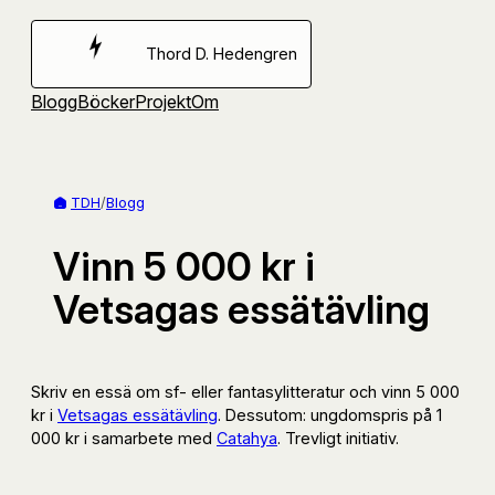
Hoppa
till
Thord D. Hedengren
innehåll
Blogg
Böcker
Projekt
Om
TDH
/
Blogg
Vinn 5 000 kr i
Vetsagas essätävling
Skriv en essä om sf- eller fantasylitteratur och vinn 5 000
kr i
Vetsagas essätävling
. Dessutom: ungdomspris på 1
000 kr i samarbete med
Catahya
. Trevligt initiativ.